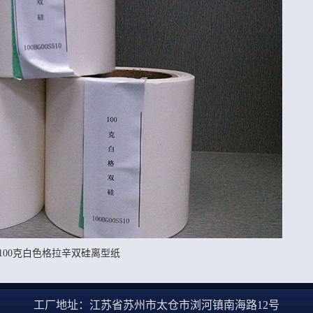
100克白色格拉辛双硅离型纸
工厂地址：江苏省苏州市太仓市浏河镇南海路12号