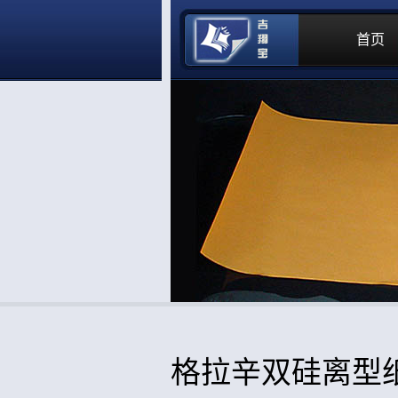
首页
格拉辛双硅离型