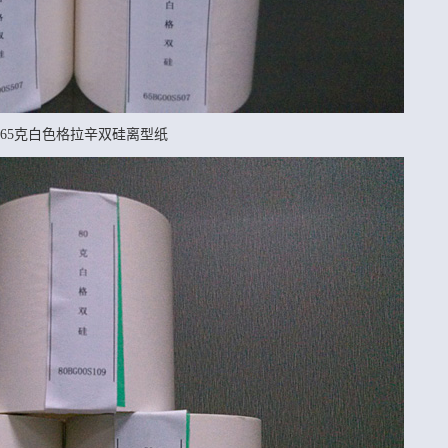
65克白色格拉辛双硅离型纸