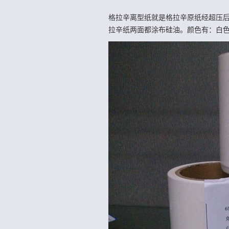
格拉辛离型纸就是格拉辛原纸经超压
拉辛纸两面都涂布硅油。颜色有：白