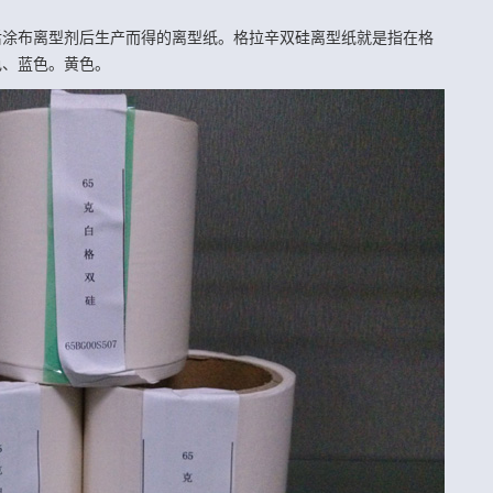
后涂布离型剂后生产而得的离型纸。格拉辛双硅离型纸就是指在格
色、蓝色。黄色。